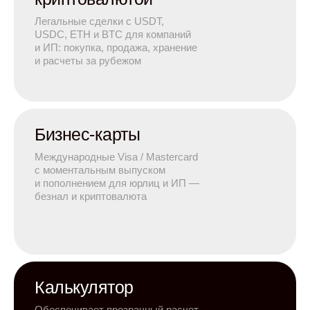
Легальные сделки с USDT,
USDC, ETH и BTC для компаний
и ИП: покупка, продажа, хранение
и расчеты за рубежом
Бизнес-карты
Международные Visa / Mastercard
с моментальным выпуском
и пополнением для юрлиц и ИП —
безнал и криптовалюта
Калькулятор
Обеспечивает прозрачный расчет