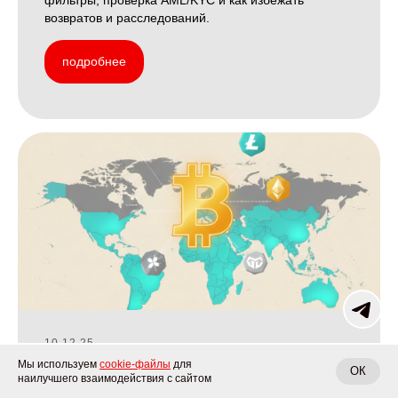
фильтры, проверка AML/KYC и как избежать
возвратов и расследований.
подробнее
10.12.25
Мы используем
В каких странах можно платить
cookie-файлы
для
ОК
наилучшего взаимодействия с сайтом
криптовалютой: актуальный