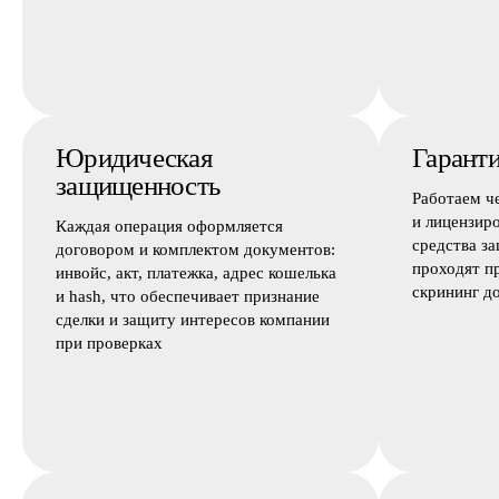
Юридическая
Гаранти
защищенность
Работаем ч
и лицензир
Каждая операция оформляется
средства з
договором и комплектом документов:
проходят п
инвойс, акт, платежка, адрес кошелька
скрининг д
и hash, что обеспечивает признание
сделки и защиту интересов компании
при проверках