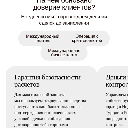
доверие клиентов?
Ежедневно мы сопровождаем десятки
сделок до зачисления
Международный
Операция с
платеж
криптовалютой
Международная
бизнес-карта
Гарантия безопасности
Деньги
расчетов
контро
Для максимальной защиты
Управляем 
мы используем эскроу: ваши средства
собственну
поступают в наш банк только после
юрлиц в Ин
подтверждения выполнения всех
Турции и Р
условий сделки и соблюдения
посреднико
договоренностей сторонами
контроль