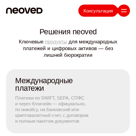
Консультация
Решения neoved
Ключевые
продукты
для международных
платежей и цифровых активов — без
лишней бюрократии
Международные
платежи
Платежи по SWIFT, SEPA, СПФС
и через блокчейн — официально,
по инвойсу, на банковский или
криптовалютный счет, с договором
и полным пакетом документов