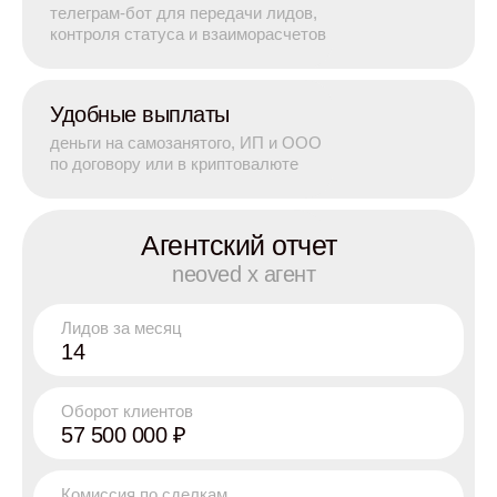
телеграм-бот для передачи лидов,
контроля статуса и взаиморасчетов
Удобные выплаты
деньги на самозанятого, ИП и ООО
по договору или в криптовалюте
Агентский отчет
neoved x агент
Лидов за месяц
14
Оборот клиентов
57 500 000 ₽
Комиссия по сделкам