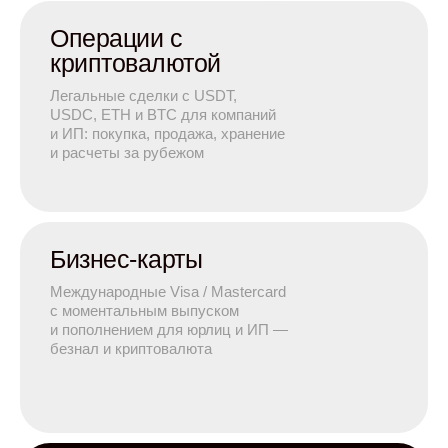
Операции с
криптовалютой
Легальные сделки с USDT,
USDC, ETH и BTC для компаний
и ИП: покупка, продажа, хранение
и расчеты за рубежом
Бизнес-карты
Международные Visa / Mastercard
с моментальным выпуском
и пополнением для юрлиц и ИП —
безнал и криптовалюта