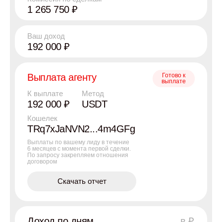
1 265 750 ₽
Ваш доход
192 000 ₽
Выплата агенту
Готово к
выплате
К выплате
Метод
192 000 ₽
USDT
Кошелек
TRq7xJaNVN2...4m4GFg
Выплаты по вашему лиду в течение
6 месяцев с момента первой сделки.
По запросу закрепляем отношения
договором
Скачать отчет
Доход по дням
в ₽