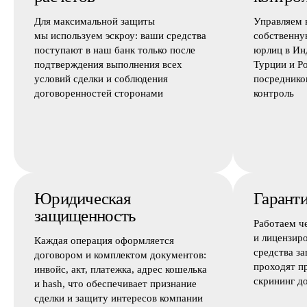
Для максимальной защиты
Управляем 
мы используем эскроу: ваши средства
собственну
поступают в наш банк только после
юрлиц в Ин
подтверждения выполнения всех
Турции и Р
условий сделки и соблюдения
посреднико
договоренностей сторонами
контроль
Юридическая
Гаранти
защищенность
Работаем ч
и лицензир
Каждая операция оформляется
средства з
договором и комплектом документов:
проходят п
инвойс, акт, платежка, адрес кошелька
скрининг д
и hash, что обеспечивает признание
сделки и защиту интересов компании