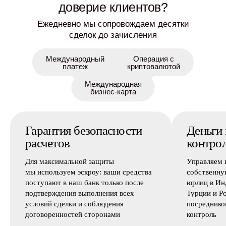
доверие клиентов?
Ежедневно мы сопровождаем десятки
сделок до зачисления
Международный
Операция с
платеж
криптовалютой
Международная
бизнес-карта
Гарантия безопасности
Деньги
расчетов
контро
Для максимальной защиты
Управляем 
мы используем эскроу: ваши средства
собственну
поступают в наш банк только после
юрлиц в Ин
подтверждения выполнения всех
Турции и Р
условий сделки и соблюдения
посреднико
договоренностей сторонами
контроль