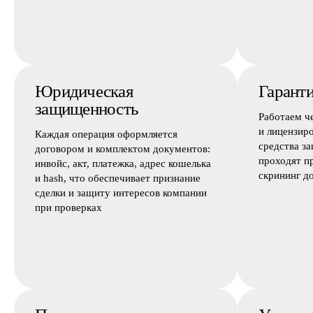
Юридическая
Гаранти
защищенность
Работаем ч
и лицензир
Каждая операция оформляется
средства з
договором и комплектом документов:
проходят п
инвойс, акт, платежка, адрес кошелька
скрининг д
и hash, что обеспечивает признание
сделки и защиту интересов компании
при проверках