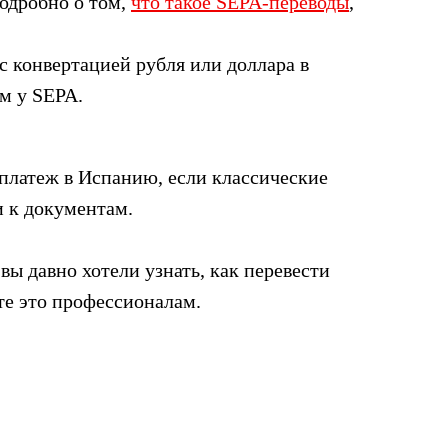
одробно о том,
что такое SEPA-переводы
,
с конвертацией рубля или доллара в
ем у SEPA.
 платеж в Испанию, если классические
и к документам.
ы давно хотели узнать, как перевести
те это профессионалам.