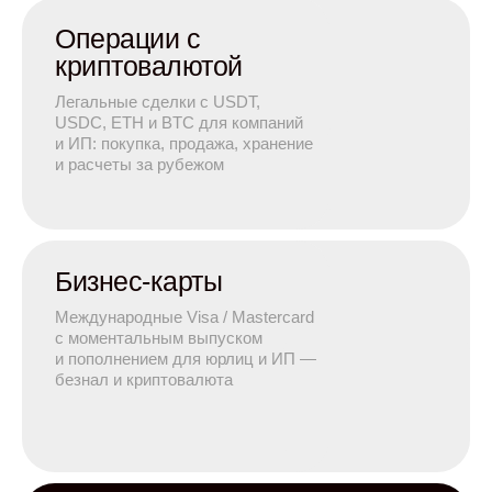
Операции с
криптовалютой
Легальные сделки с USDT,
USDC, ETH и BTC для компаний
и ИП: покупка, продажа, хранение
и расчеты за рубежом
Бизнес-карты
Международные Visa / Mastercard
с моментальным выпуском
и пополнением для юрлиц и ИП —
безнал и криптовалюта