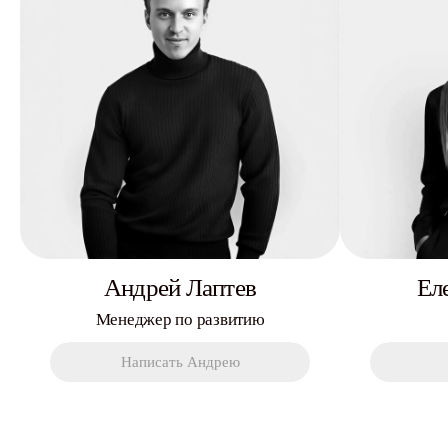
Андрей Лаптев
Ел
Менеджер по развитию
Написать Андрею