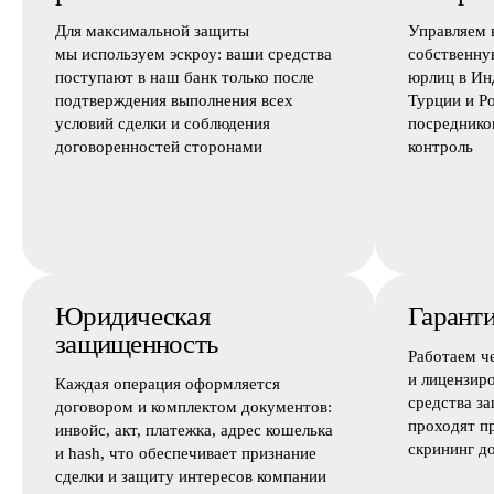
Для максимальной защиты
Управляем 
мы используем эскроу: ваши средства
собственну
поступают в наш банк только после
юрлиц в Ин
подтверждения выполнения всех
Турции и Р
условий сделки и соблюдения
посреднико
договоренностей сторонами
контроль
Юридическая
Гаранти
защищенность
Работаем ч
и лицензир
Каждая операция оформляется
средства з
договором и комплектом документов:
проходят п
инвойс, акт, платежка, адрес кошелька
скрининг д
и hash, что обеспечивает признание
сделки и защиту интересов компании