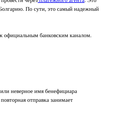
провести через
платежного агента
. Это
 Болгарию. По сути, это самый надежный
теж официальным банковским каналом.
или неверное имя бенефициара
а повторная отправка занимает