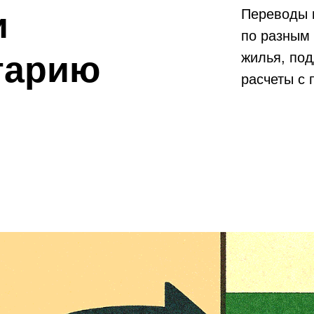
и
Переводы 
по разным 
гарию
жилья, под
расчеты с 