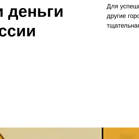
и деньги
Для успеш
другие гор
оссии
тщательная