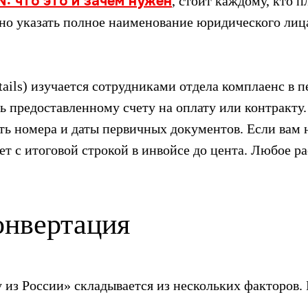
N: что это и зачем нужен
, стоит каждому, кто 
но указать полное наименование юридического лица
ails) изучается сотрудниками отдела комплаенс в п
ть предоставленному счету на оплату или контракту
ь номера и даты первичных документов. Если вам
ает с итоговой строкой в инвойсе до цента. Любое 
онвертация
у из России» складывается из нескольких факторов